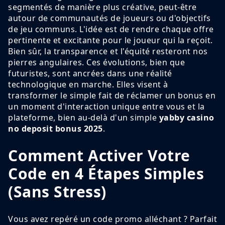
segmentés de manière plus créative, peut-être
autour de communautés de joueurs ou d'objectifs
de jeu communs. L'idée est de rendre chaque offre
pertinente et excitante pour le joueur qui la reçoit.
Bien sûr, la transparence et l'équité resteront nos
pierres angulaires. Ces évolutions, bien que
futuristes, sont ancrées dans une réalité
technologique en marche. Elles visent à
transformer le simple fait de réclamer un bonus en
un moment d'interaction unique entre vous et la
plateforme, bien au-delà d'un simple
yabby casino
no deposit bonus 2025
.
Comment Activer Votre
Code en 4 Étapes Simples
(Sans Stress)
Vous avez repéré un code promo alléchant ? Parfait