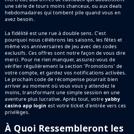
une série de tours moins chanceux, ou aux deals
hebdomadaires qui tombent pile quand vous en
avez besoin.
La fidélité est une rue à double sens. C'est
pourquoi nous célébrons les saisons, les fêtes et
même vos anniversaires de jeu avec des codes
exclusifs. Ces offres sont notre façon de vous dire
merci. Pour ne rien manquer, assurez-vous de
vérifier régulièrement la section 'Promotions' de
votre compte, et gardez vos notifications activées.
Le prochain code de récompense pourrait bien
arriver au moment où vous vous y attendez le
moins, transformant une simple session en une
aventure plus lucrative. Après tout, votre
yabby
casino app login
est votre ticket d'entrée vers ces
privilèges.
À Quoi Ressembleront les