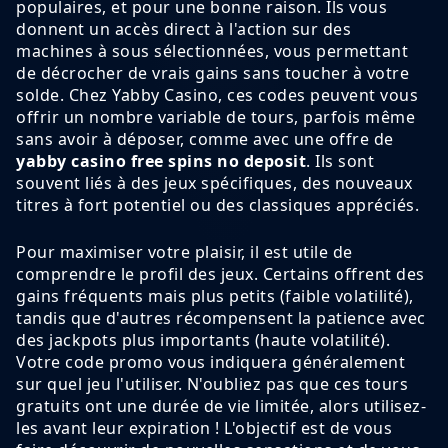
populaires, et pour une bonne raison. Ils vous
donnent un accès direct à l'action sur des
machines à sous sélectionnées, vous permettant
de décrocher de vrais gains sans toucher à votre
solde. Chez Yabby Casino, ces codes peuvent vous
offrir un nombre variable de tours, parfois même
sans avoir à déposer, comme avec une offre de
yabby casino free spins no deposit
. Ils sont
souvent liés à des jeux spécifiques, des nouveaux
titres à fort potentiel ou des classiques appréciés.
Pour maximiser votre plaisir, il est utile de
comprendre le profil des jeux. Certains offrent des
gains fréquents mais plus petits (faible volatilité),
tandis que d'autres récompensent la patience avec
des jackpots plus importants (haute volatilité).
Votre code promo vous indiquera généralement
sur quel jeu l'utiliser. N'oubliez pas que ces tours
gratuits ont une durée de vie limitée, alors utilisez-
les avant leur expiration ! L'objectif est de vous